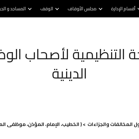
أقسام الإدارة
مجلس الأوقاف
الوقف
المساجد و الج
ip to main content
Skip to navigat
حة التنظيمية لأصحاب الو
الدينية
ل المخالفات والجزاءات > ( الخطيب، الإمام، المؤذن، موظفى الم