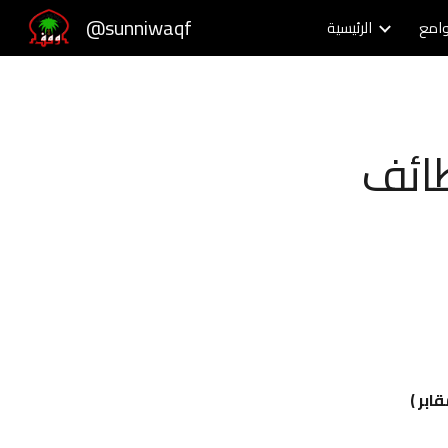
@sunniwaqf
وامع
الرئيسية
Sk
ظائف
قابر )