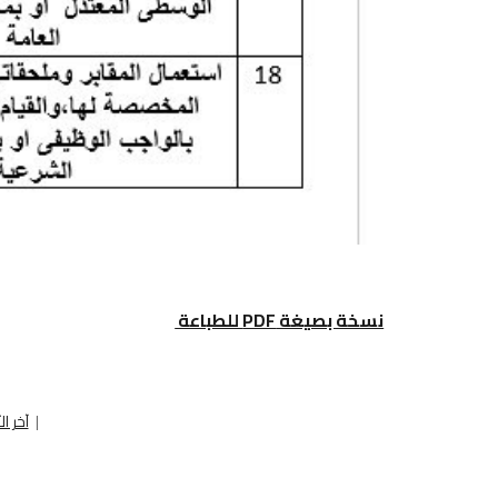
نسخة بصيغة PDF للطباعة
|
آخر ال