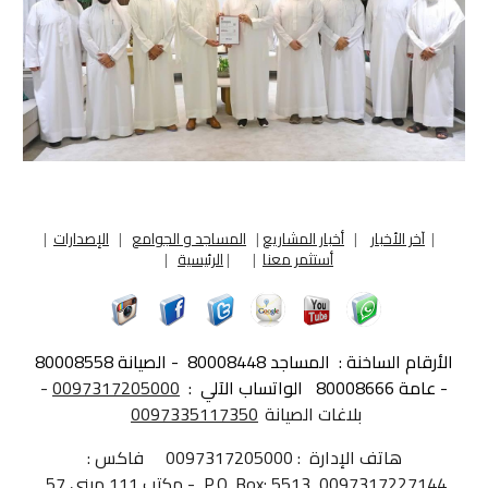
|
آخر الأخبار
|
أخبار المشاريع
|
المساجد و الجوامع
|
الإصدارات
|
أستثمر معنا
|
|
الرئيسية
|
الأرقام الساخنة :
المساجد 80008448 - الصيانة 80008558
- عامة 80008666
الواتساب الآلي :
0097317205000
-
بلاغات الصيانة
0097335117350
هاتف الإدارة
: 0097317
205000 فاكس
:
7317227144 P.O. Box: 5513 -
009
مكتب 111
مبنى
57