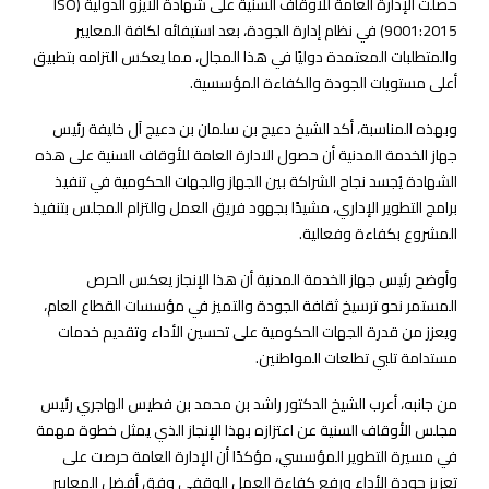
حصلت الإدارة العامة للأوقاف السنية على شهادة الآيزو الدولية (ISO
9001:2015) في نظام إدارة الجودة، بعد استيفائه لكافة المعايير
والمتطلبات المعتمدة دوليًا في هذا المجال، مما يعكس التزامه بتطبيق
أعلى مستويات الجودة والكفاءة المؤسسية.
وبهذه المناسبة، أكد الشيخ دعيج بن سلمان بن دعيج آل خليفة رئيس
جهاز الخدمة المدنية أن حصول الادارة العامة للأوقاف السنية على هذه
الشهادة يُجسد نجاح الشراكة بين الجهاز والجهات الحكومية في تنفيذ
برامج التطوير الإداري، مشيدًا بجهود فريق العمل والتزام المجلس بتنفيذ
المشروع بكفاءة وفعالية.
وأوضح رئيس جهاز الخدمة المدنية أن هذا الإنجاز يعكس الحرص
المستمر نحو ترسيخ ثقافة الجودة والتميز في مؤسسات القطاع العام،
ويعزز من قدرة الجهات الحكومية على تحسين الأداء وتقديم خدمات
مستدامة تلبي تطلعات المواطنين.
من جانبه، أعرب الشيخ الدكتور راشد بن محمد بن فطيس الهاجري رئيس
مجلس الأوقاف السنية عن اعتزازه بهذا الإنجاز الذي يمثل خطوة مهمة
في مسيرة التطوير المؤسسي، مؤكدًا أن الإدارة العامة حرصت على
تعزيز جودة الأداء ورفع كفاءة العمل الوقفي وفق أفضل المعايير