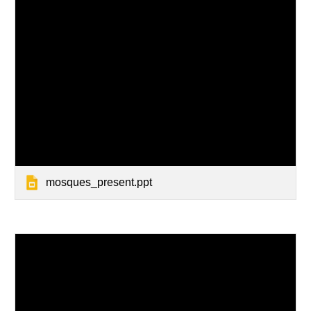
mosques_present.ppt