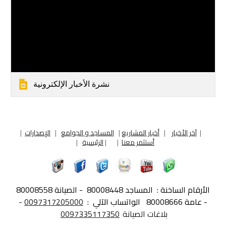
نشرة الأخبار الإلكترونية
|
آخر الأخبار
|
أخبار المشاريع
|
المساجد و الجوامع
|
الإصدارات
|
أستثمر معنا
|
|
الرئيسية
|
الأرقام الساخنة :
المساجد 80008448 - الصيانة 80008558
- عامة 80008666
الواتساب الآلي :
0097317205000
-
بلاغات الصيانة
0097335117350